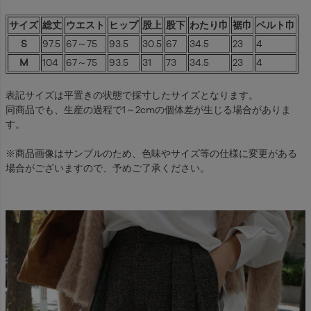
サイズ
総丈
ウエスト
ヒップ
股上
股下
わたり巾
裾巾
ベルト巾
S
97.5
67～75
93.5
30.5
67
34.5
23
4
M
104
67～75
93.5
31
73
34.5
23
4
表記サイズは平置きの状態で採寸したサイズとなります。
同商品でも、生産の過程で1～2cmの個体差が生じる場合がありま
す。
※商品画像はサンプルのため、色味やサイズ等の仕様に変更がある
場合がございますので、予めご了承ください。