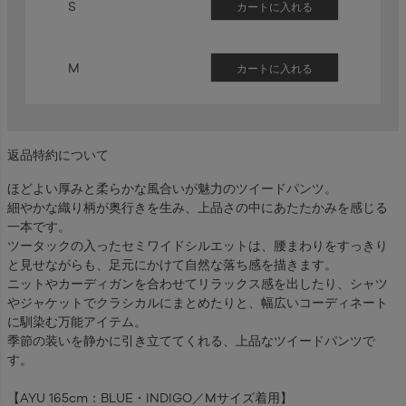
S
カートに入れる
M
カートに入れる
返品特約について
ほどよい厚みと柔らかな風合いが魅力のツイードパンツ。
細やかな織り柄が奥行きを生み、上品さの中にあたたかみを感じる
一本です。
ツータックの入ったセミワイドシルエットは、腰まわりをすっきり
と見せながらも、足元にかけて自然な落ち感を描きます。
ニットやカーディガンを合わせてリラックス感を出したり、シャツ
やジャケットでクラシカルにまとめたりと、幅広いコーディネート
に馴染む万能アイテム。
季節の装いを静かに引き立ててくれる、上品なツイードパンツで
す。
【AYU 165cm：BLUE・INDIGO／Mサイズ着用】