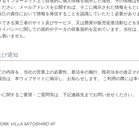
きるインターネット上で自発的に個人情報を開示した場合、その情報は
ください。メールアドレスを公開すれば、そこに掲示された情報をもと
自己の責任において情報を発信することを認識していただく必要があり
スできる第三者のサイト及びサービス、又は懸賞や販売促進活動などを
ライバシーに関しての規約やデータの収集規約を定めています。当社は
も負いません。
及び通知
ての内容を、当社の営業上の必要性、新法令の施行、既存法令の改正その
場合は、本ウェブサイトに掲示し、お知らせします。 ご利用の際には本
いに関するご要望・ご質問等は、下記連絡先までお問い合せください。
VILLA MITOSHIRO 5F