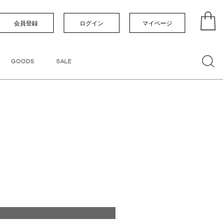
い順
価格が高い順
優先度順
レビュー順
会員登録
ログイン
マイページ
GOODS
SALE