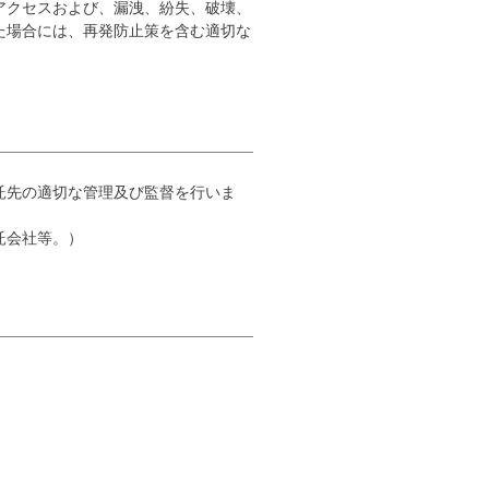
アクセスおよび、漏洩、紛失、破壊、
た場合には、再発防止策を含む適切な
託先の適切な管理及び監督を行いま
託会社等。）
。