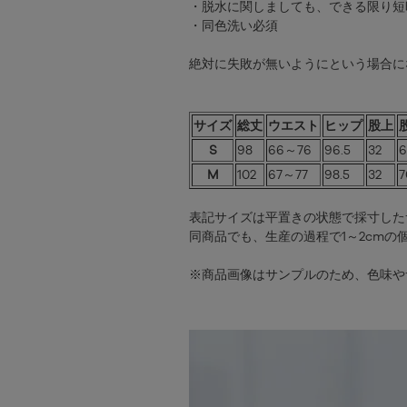
・脱水に関しましても、できる限り短
・同色洗い必須
絶対に失敗が無いようにという場合に
サイズ
総丈
ウエスト
ヒップ
股上
S
98
66～76
96.5
32
6
M
102
67～77
98.5
32
7
表記サイズは平置きの状態で採寸した
同商品でも、生産の過程で1～2cmの
※商品画像はサンプルのため、色味や