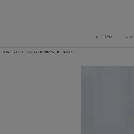
指定なし
S
M
FREE
ALL ITEM
ONE
HOME
BOTTOMS
DENIM WIDE PANTS