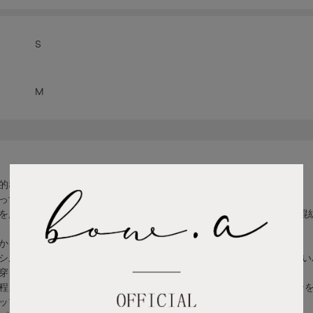
S
M
的なデニムパンツ。
っすぐ落ちるラインで自然な脚長効果を叶えます。
を原料とした「ECOPET®」ポリエステルとオーガニックコットンの
かりとしたハリ・コシのある風合いが特徴です。
シルエットを美しくキープし、ボリュームがありながらも重く見えない
穿き心地が持続します。
程よくゆとりを持たせることで、 体のラインを拾わず美しい縦ライン
ップが完成。