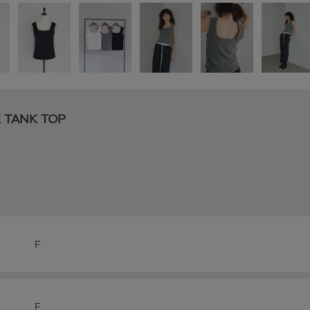
 TANK TOP
F
F