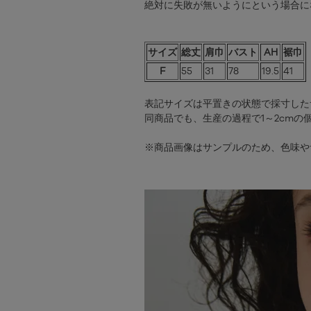
絶対に失敗が無いようにという場合に
サイズ
総丈
肩巾
バスト
AH
裾巾
F
55
31
78
19.5
41
表記サイズは平置きの状態で採寸した
同商品でも、生産の過程で1～2cmの
※商品画像はサンプルのため、色味や