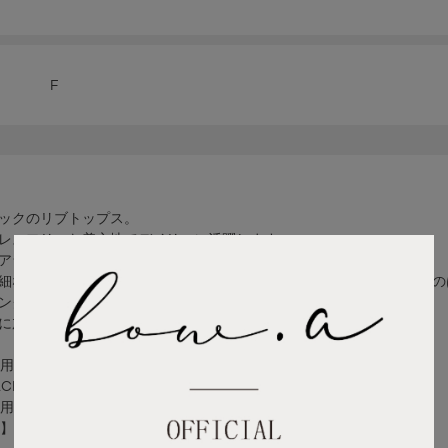
F
ックのリブトップス。
レスフリーな着心地でデイリーに活躍します。
アラインが、シンプルながらも洗練された印象に。
細なレースが、さりげないアクセントをプラス。一枚でさらっと着るの
ングの幅を広げてくれる万能アイテム。
に加えておきたい一着です。
着用】
BLACK／Fサイズ着用】
着用】
用】