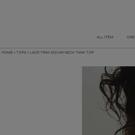
指定なし
S
M
FREE
ALL ITEM
ONE
HOME
TOPS
LACE-TRIM SQUAR NECK TANK TOP