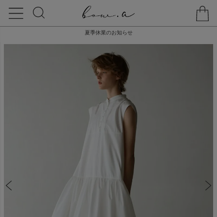
夏季休業のお知らせ
HOME
ONE-PIECE
【20% off】STAND COLLAR BALLOON ONE-PIECE