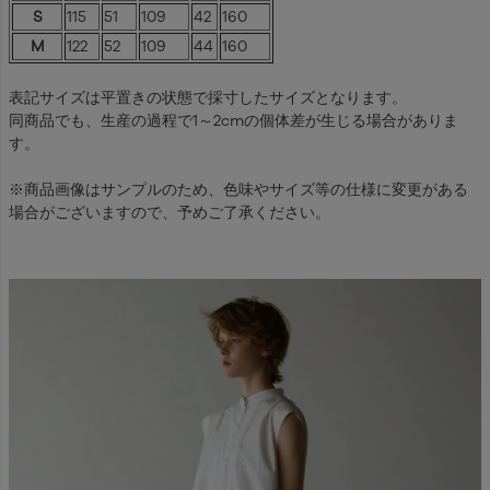
S
115
51
109
42
160
M
122
52
109
44
160
表記サイズは平置きの状態で採寸したサイズとなります。
同商品でも、生産の過程で1～2cmの個体差が生じる場合がありま
す。
※商品画像はサンプルのため、色味やサイズ等の仕様に変更がある
場合がございますので、予めご了承ください。