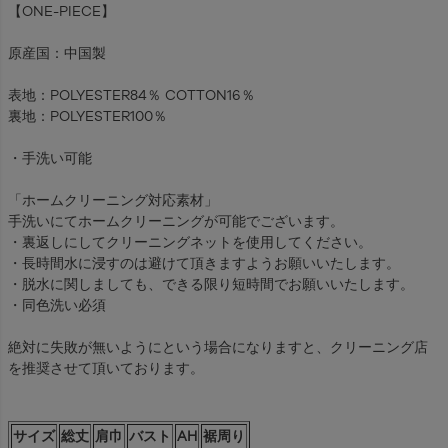
【ONE-PIECE】
原産国：中国製
表地：POLYESTER84％ COTTON16％
裏地：POLYESTER100％
・手洗い可能
「ホームクリーニング対応素材」
手洗いにてホームクリーニングが可能でございます。
・裏返しにしてクリーニングネットを使用してください。
・長時間水に浸すのは避けて頂きますようお願いいたします。
・脱水に関しましても、できる限り短時間でお願いいたします。
・同色洗い必須
絶対に失敗が無いようにという場合になりますと、クリーニング店
を推奨させて頂いております。
サイズ
総丈
肩巾
バスト
AH
裾周り