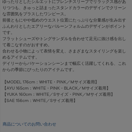
ゆったりとしたシルエットにフレンチスリーブでリラックス感があ
りつつも、きゅっと詰まったスタンドカラーのデザインでクリーン
な雰囲気をプラスしたワンピース。
前後ともにやや低めのウエスト位置にたっぷりな分量感が生み出す
ふんわりとしたエアリーなバルーンフォルムのデザインがポイント
です。
フラットシューズやトングサンダルを合わせて足元に抜け感を出し
て着こなすのがおすすめ。
合わせる小物によって表情を変え、さまざまなスタイリングを楽し
めるアイテムです。
デイリーからバケーションシーンまで幅広く活躍してくれる、これ
からの季節にぴったりのアイテムです。
【MODEL 176cm：WHITE・PINK／Mサイズ着用】
【AYU 165cm：WHITE・PINK・BLACK／Mサイズ着用】
【YUKA 160cm：WHITE／Sサイズ・PINK／Mサイズ着用】
【SAE 156cm：WHITE／Sサイズ着用】
商品についてのお問い合わせ