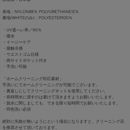
表地：NYLON88％ POLYURETHANE12％
裏地(WHITEのみ)：POLYESTER100％
・UV遮へい率／90％
・撥水
・イージーケア
・接触冷感
・ウエストゴム仕様
・両サイドポケット付き
・手洗い可能
「ホームクリーニング対応素材」
手洗いにてホームクリーニングが可能でございます。
・裏返しにしてクリーニングネットを使用してください。
・長時間水に浸すのは避けて頂きますようお願いいたします。
・脱水に関しましても、できる限り短時間でお願いいたします。
・同色洗い必須
絶対に失敗が無いようにという場合になりますと、クリーニング店
を推奨させて頂いております。