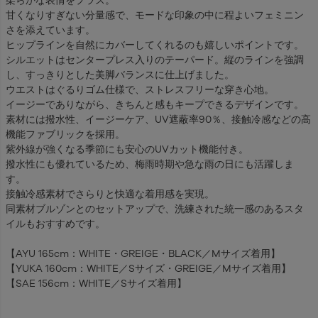
甘くなりすぎない分量感で、モードな印象の中に程よいフェミニン
さを添えています。
ヒップラインを自然にカバーしてくれるのも嬉しいポイントです。
シルエットはセンタープレス入りのテーパード。縦のラインを強調
し、すっきりとした美脚バランスに仕上げました。
ウエストはぐるりゴム仕様で、ストレスフリーな穿き心地。
イージーでありながら、きちんと感もキープできるデザインです。
素材には撥水性、イージーケア、UV遮蔽率90％、接触冷感などの高
機能ファブリックを採用。
紫外線が強くなる季節にも安心のUVカット機能付き。
撥水性にも優れているため、梅雨時期や急な雨の日にも活躍しま
す。
接触冷感素材でさらりと快適な着用感を実現。
同素材ブルゾンとのセットアップで、洗練された統一感のあるスタ
イルもおすすめです。
【AYU 165cm：WHITE・GREIGE・BLACK／Mサイズ着用】
【YUKA 160cm：WHITE／Sサイズ・GREIGE／Mサイズ着用】
【SAE 156cm：WHITE／Sサイズ着用】