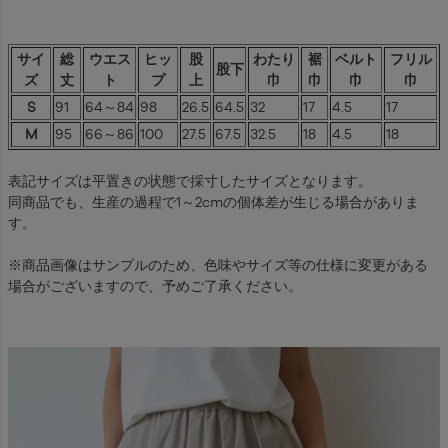
サイ
総
ウエス
ヒッ
股
わたり
裾
ベルト
フリル
股下
ズ
丈
ト
プ
上
巾
巾
巾
巾
S
91
64～84
98
26.5
64.5
32
17
4.5
17
M
95
66～86
100
27.5
67.5
32.5
18
4.5
18
表記サイズは平置きの状態で採寸したサイズとなります。
同商品でも、生産の過程で1～2cmの個体差が生じる場合がありま
す。
※商品画像はサンプルのため、色味やサイズ等の仕様に変更がある
場合がございますので、予めご了承ください。