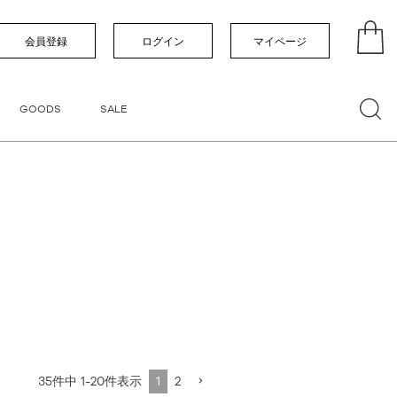
い順
価格が高い順
優先度順
レビュー順
会員登録
ログイン
マイページ
GOODS
SALE
35
件中
1
-
20
件表示
1
2