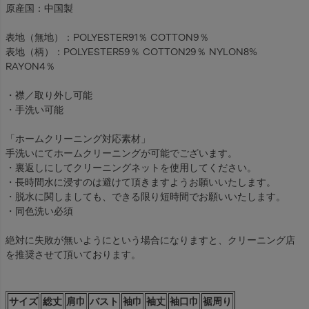
原産国：中国製
表地（無地）：POLYESTER91％ COTTON9％
表地（柄）：POLYESTER59％ COTTON29％ NYLON8%
RAYON4％
・襟／取り外し可能
・手洗い可能
「ホームクリーニング対応素材」
手洗いにてホームクリーニングが可能でございます。
・裏返しにしてクリーニングネットを使用してください。
・長時間水に浸すのは避けて頂きますようお願いいたします。
・脱水に関しましても、できる限り短時間でお願いいたします。
・同色洗い必須
絶対に失敗が無いようにという場合になりますと、クリーニング店
を推奨させて頂いております。
サイズ
総丈
肩巾
バスト
袖巾
袖丈
袖口巾
裾周り