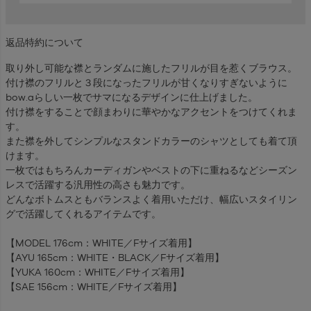
返品特約について
取り外し可能な襟とランダムに施したフリルが目を惹くブラウス。
付け襟のフリルと３段になったフリルが甘くなりすぎないように
bow.aらしい一枚でサマになるデザインに仕上げました。
付け襟をすることで顔まわりに華やかなアクセントをつけてくれま
す。
また襟を外してシンプルなスタンドカラーのシャツとしても着て頂
けます。
一枚ではもちろんカーディガンやベストの下に重ねるなどシーズン
レスで活躍する汎用性の高さも魅力です。
どんなボトムスともバランスよく着用いただけ、幅広いスタイリン
グで活躍してくれるアイテムです。
【MODEL 176cm：WHITE／Fサイズ着用】
【AYU 165cm：WHITE・BLACK／Fサイズ着用】
【YUKA 160cm：WHITE／Fサイズ着用】
【SAE 156cm：WHITE／Fサイズ着用】