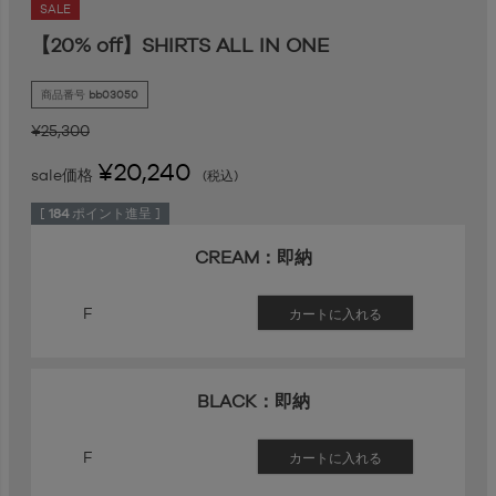
SALE
【20% off】SHIRTS ALL IN ONE
商品番号
bb03050
¥
25,300
¥
20,240
sale価格
税込
[
184
ポイント進呈 ]
CREAM：即納
F
カートに入れる
BLACK：即納
F
カートに入れる