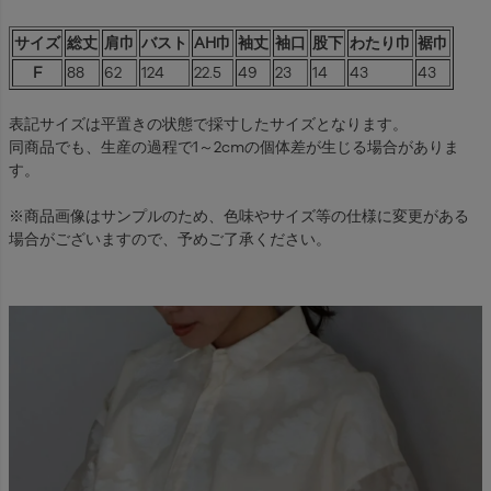
サイズ
総丈
肩巾
バスト
AH巾
袖丈
袖口
股下
わたり巾
裾巾
F
88
62
124
22.5
49
23
14
43
43
表記サイズは平置きの状態で採寸したサイズとなります。
同商品でも、生産の過程で1～2cmの個体差が生じる場合がありま
す。
※商品画像はサンプルのため、色味やサイズ等の仕様に変更がある
場合がございますので、予めご了承ください。