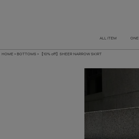
指定なし
S
M
FREE
ALL ITEM
ONE
HOME
BOTTOMS
【10% off】SHEER NARROW SKIRT