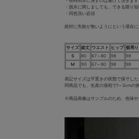
・長時間水に浸すのは避けて頂きます
・脱水に関しましても、できる限り短
・同色洗い必須
絶対に失敗が無いようにという場合に
サイズ
総丈
ウエスト
ヒップ
裾周り
S
80
67～80
98
98
M
90
67～80
98
98
表記サイズは平置きの状態で採寸した
同商品でも、生産の過程で1～2cmの
※商品画像はサンプルのため、色味や