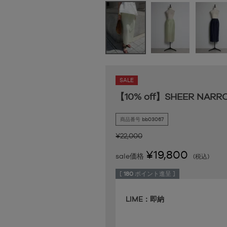
SALE
【10% off】SHEER NARRO
商品番号
bb03067
¥
22,000
¥
19,800
sale価格
税込
[
180
ポイント進呈 ]
LIME：即納