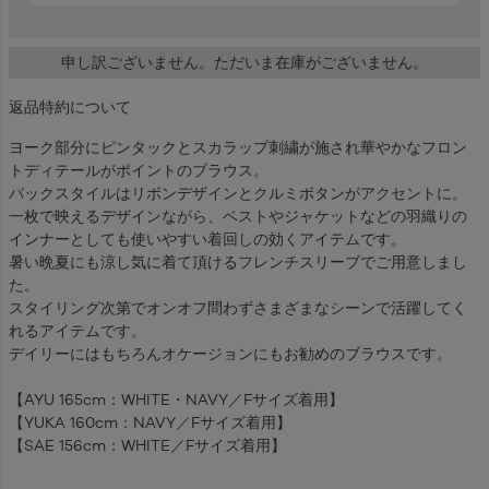
申し訳ございません。ただいま在庫がございません。
返品特約について
ヨーク部分にピンタックとスカラップ刺繍が施され華やかなフロン
トディテールがポイントのブラウス。
バックスタイルはリボンデザインとクルミボタンがアクセントに。
一枚で映えるデザインながら、ベストやジャケットなどの羽織りの
インナーとしても使いやすい着回しの効くアイテムです。
暑い晩夏にも涼し気に着て頂けるフレンチスリーブでご用意しまし
た。
スタイリング次第でオンオフ問わずさまざまなシーンで活躍してく
れるアイテムです。
デイリーにはもちろんオケージョンにもお勧めのブラウスです。
【AYU 165cm：WHITE・NAVY／Fサイズ着用】
【YUKA 160cm：NAVY／Fサイズ着用】
【SAE 156cm：WHITE／Fサイズ着用】