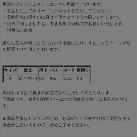
手洗いにてホームクリーニングが可能でございます。
・裏返しにしてクリーニングネットを使用してください。
・長時間水に浸すのは避けて頂きますようお願いいたします。
・脱水に関しましても、できる限り短時間でお願いいたします。
・同色洗い必須
絶対に失敗が無いようにという場合になりますと、クリーニング店
を推奨させて頂いております。
サイズ
総丈
肩巾
バスト
AH巾
裾周り
F
前71/後74
60
108
20.5
113
表記サイズは平置きの状態で採寸したサイズとなります。
同商品でも、生産の過程で1～2cmの個体差が生じる場合がありま
す。
※商品画像はサンプルのため、色味やサイズ等の仕様に変更がある
場合がございますので、予めご了承ください。