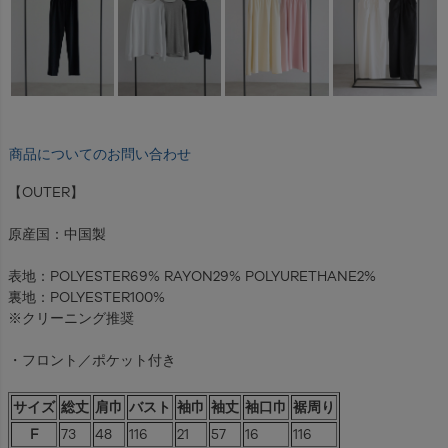
商品についてのお問い合わせ
【OUTER】
原産国：中国製
表地：POLYESTER69% RAYON29% POLYURETHANE2%
裏地：POLYESTER100%
※クリーニング推奨
・フロント／ポケット付き
サイズ
総丈
肩巾
バスト
袖巾
袖丈
袖口巾
裾周り
F
73
48
116
21
57
16
116