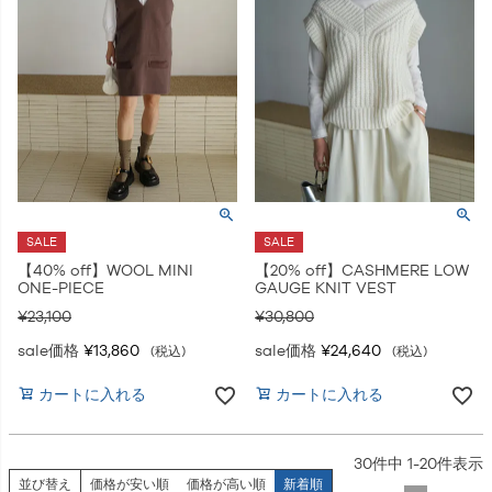
SALE
SALE
【40% off】WOOL MINI
【20% off】CASHMERE LOW
ONE-PIECE
GAUGE KNIT VEST
¥
23,100
¥
30,800
sale価格
¥
13,860
sale価格
¥
24,640
税込
税込
カートに入れる
カートに入れる
30
件中
1
-
20
件表示
並び替え
価格が安い順
価格が高い順
新着順