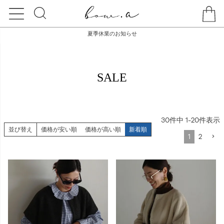
夏季休業のお知らせ
HOME
SALE
SALE
30
件中
1
-
20
件表示
並び替え
価格が安い順
価格が高い順
新着順
1
2