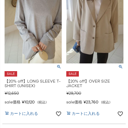
SALE
SALE
【20% off】LONG SLEEVE T-
【20% off】OVER SIZE
SHIRT (UNISEX)
JACKET
¥
12,650
¥
29,700
sale価格
¥
10,120
sale価格
¥
23,760
税込
税込
カートに入れる
カートに入れる