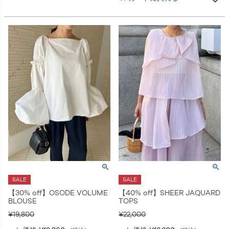
SALE
SALE
【30% off】OSODE VOLUME
【40% off】SHEER JAQUARD
BLOUSE
TOPS
¥
19,800
¥
22,000