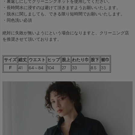
・裏返しにしてクリーニングネットを使用してください。
・長時間水に浸すのは避けて頂きますようお願いいたします。
・脱水に関しましても、できる限り短時間でお願いいたします。
・同色洗い必須
絶対に失敗が無いようにという場合になりますと、クリーニング店
を推奨させて頂いております。
サイズ
総丈
ウエスト
ヒップ
股上
わたり巾
股下
裾巾
F
41
64～84
104
27
33
8.5
33