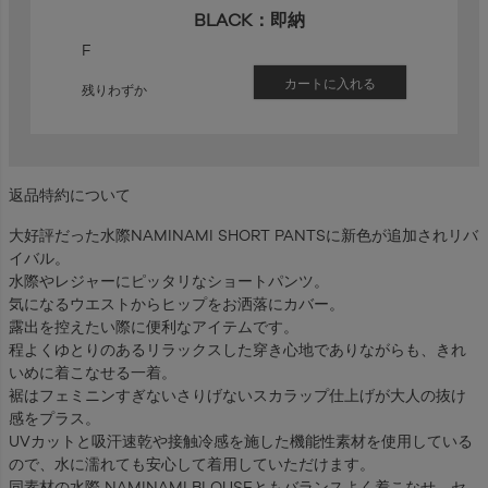
BLACK：即納
F
カートに入れる
残りわずか
返品特約について
大好評だった水際NAMINAMI SHORT PANTSに新色が追加されリバ
イバル。
水際やレジャーにピッタリなショートパンツ。
気になるウエストからヒップをお洒落にカバー。
露出を控えたい際に便利なアイテムです。
程よくゆとりのあるリラックスした穿き心地でありながらも、きれ
いめに着こなせる一着。
裾はフェミニンすぎないさりげないスカラップ仕上げが大人の抜け
感をプラス。
UVカットと吸汗速乾や接触冷感を施した機能性素材を使用している
ので、水に濡れても安心して着用していただけます。
同素材の水際 NAMINAMI BLOUSEともバランスよく着こなせ、セ