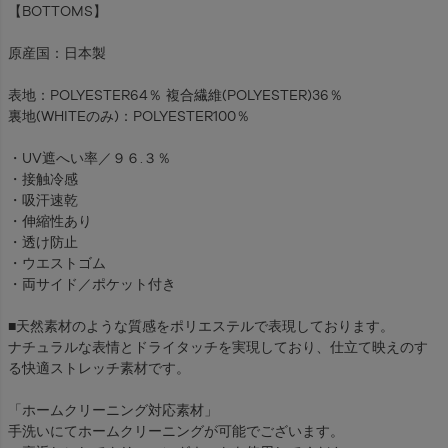
【BOTTOMS】
原産国：日本製
表地：POLYESTER64％ 複合繊維(POLYESTER)36％
裏地(WHITEのみ)：POLYESTER100％
・UV遮へい率／９６.３％
・接触冷感
・吸汗速乾
・伸縮性あり
・透け防止
・ウエストゴム
・両サイド／ポケット付き
■天然素材のような質感をポリエステルで表現しております。
ナチュラルな表情とドライタッチを実現しており、仕立て映えのす
る快適ストレッチ素材です。
「ホームクリーニング対応素材」
手洗いにてホームクリーニングが可能でございます。